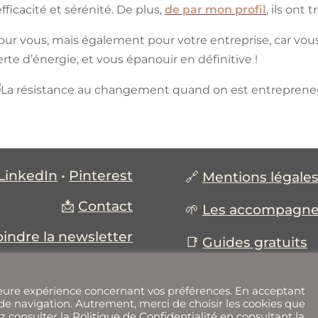
ficacité et sérénité. De plus,
de par mon profil
, ils ont
our vous, mais également pour votre entreprise, car vous
rte d’énergie, et vous épanouir en définitive !
LinkedIn
•
Pinterest
🔗
Mentions légales 
📩
Contact
🌱
Les accompagn
oindre la newsletter
📑
Guides gratuits
lleure expérience concernant vos préférences. En acceptant
 de navigation. Autrement, merci de choisir les cookies que
 consulter la Politique de Confidentialité en consultant la