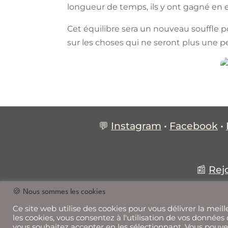
longueur de temps, ils y ont gagné en ef
Cet équilibre sera un nouveau souffle p
sur les choses qui ne seront plus une pe
💬
Instagram
•
Facebook
•
📰
Rej
🍪 Nous sommes les cookies
Ce site web utilise des cookies pour vous délivrer la mei
les cookies, vous consentez à l'utilisation de vos données
vous souhaitez accepter en les sélectionnant. Vous pouvez