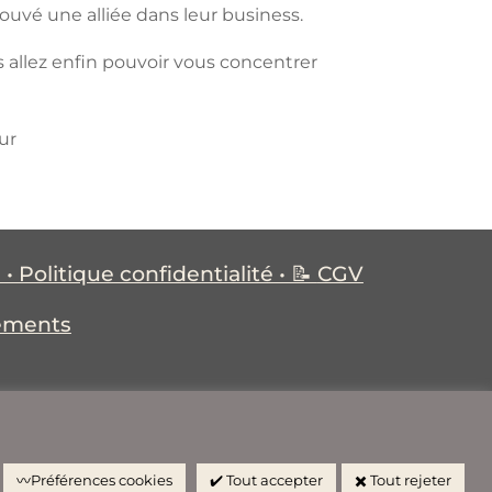
 trouvé une alliée dans leur business.
 allez enfin pouvoir vous concentrer
• Politique confidentialité • 📝
CGV
ements
〰️Préférences cookies
✔️ Tout accepter
✖️ Tout rejeter