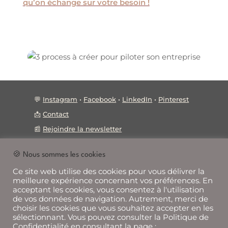
qu’on échange sur votre besoin !
💬
Instagram
•
Facebook
•
LinkedIn
•
Pinterest
📩
Contact
📰
Rejoindre la newsletter
🍪 Nous sommes les cookies
Ce site web utilise des cookies pour vous délivrer la
🔗
Mentions légales • Politique confidentialité •
meilleure expérience concernant vos préférences. En
📝
CGV
acceptant les cookies, vous consentez à l'utilisation
de vos données de navigation. Autrement, merci de
🌱
Les accompagnements
choisir les cookies que vous souhaitez accepter en les
sélectionnant. Vous pouvez consulter la Politique de
📑
Guides gratuits
Confidentialité en consultant la page :